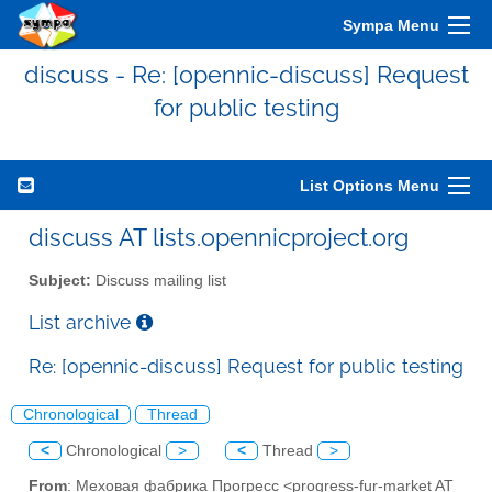
Sympa Menu
discuss - Re: [opennic-discuss] Request
for public testing
List Options Menu
discuss AT lists.opennicproject.org
Subject:
Discuss mailing list
List archive
Re: [opennic-discuss] Request for public testing
Chronological
Thread
<
Chronological
>
<
Thread
>
From
: Меховая фабрика Прогресс <progress-fur-market AT