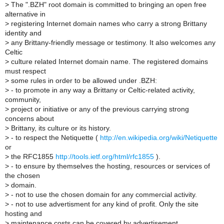
>
The ".BZH" root domain is committed to bringing an open free
alternative in
>
registering Internet domain names who carry a strong Brittany
identity and
>
any Brittany-friendly message or testimony. It also welcomes any
Celtic
>
culture related Internet domain name. The registered domains
must respect
>
some rules in order to be allowed under .BZH:
>
- to promote in any way a Brittany or Celtic-related activity,
community,
>
project or initiative or any of the previous carrying strong
concerns about
>
Brittany, its culture or its history.
>
- to respect the Netiquette (
http://en.wikipedia.org/wiki/Netiquette
or
>
the RFC1855
http://tools.ietf.org/html/rfc1855
).
>
- to ensure by themselves the hosting, resources or services of
the chosen
>
domain.
>
- not to use the chosen domain for any commercial activity.
>
- not to use advertisment for any kind of profit. Only the site
hosting and
>
maintenance costs can be covered by advertisement.