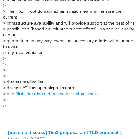
>
>
The ".bzh" root domain administration team will ensure the
current
>
infrastructure availability and will provide support at the best of its
>
possibilities (based on volunteers best efforts). No service quality
can be
>
guaranteed in any way, even if all necessary efforts will be made
to avoid
>
any inconvenience.
>
>
>
>
_______________________________________________
>
discuss mailing list
>
discuss AT lists.opennicproject.org
>
http://lists.darkdna.net/mailman/listinfo/discuss
>
>
[opennic-discuss] Tier2 proposal and TLD proposal !
,
Cédric, 02/25/2011