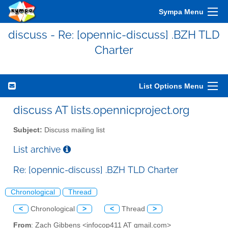
Sympa Menu
discuss - Re: [opennic-discuss] .BZH TLD
Charter
List Options Menu
discuss AT lists.opennicproject.org
Subject:
Discuss mailing list
List archive
Re: [opennic-discuss] .BZH TLD Charter
Chronological
Thread
<
Chronological
>
<
Thread
>
From
: Zach Gibbens <infocop411 AT gmail.com>