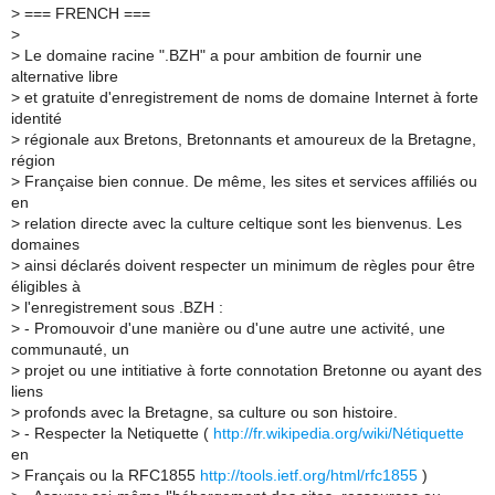
>
=== FRENCH ===
>
>
Le domaine racine ".BZH" a pour ambition de fournir une
alternative libre
>
et gratuite d'enregistrement de noms de domaine Internet à forte
identité
>
régionale aux Bretons, Bretonnants et amoureux de la Bretagne,
région
>
Française bien connue. De même, les sites et services affiliés ou
en
>
relation directe avec la culture celtique sont les bienvenus. Les
domaines
>
ainsi déclarés doivent respecter un minimum de règles pour être
éligibles à
>
l'enregistrement sous .BZH :
>
- Promouvoir d'une manière ou d'une autre une activité, une
communauté, un
>
projet ou une intitiative à forte connotation Bretonne ou ayant des
liens
>
profonds avec la Bretagne, sa culture ou son histoire.
>
- Respecter la Netiquette (
http://fr.wikipedia.org/wiki/Nétiquette
en
>
Français ou la RFC1855
http://tools.ietf.org/html/rfc1855
)