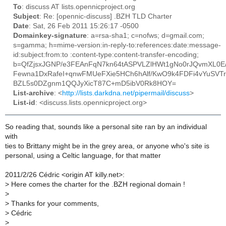
To
: discuss AT lists.opennicproject.org
Subject
: Re: [opennic-discuss] .BZH TLD Charter
Date
: Sat, 26 Feb 2011 15:26:17 -0500
Domainkey-signature
: a=rsa-sha1; c=nofws; d=gmail.com;
s=gamma; h=mime-version:in-reply-to:references:date:message-
id:subject:from:to :content-type:content-transfer-encoding;
b=QfZjsxJGNP/e3FEAnFqN7kn64tASPVLZlHWt1gNo0rJQvmXL0
Fewna1DxRafeI+qnwFMUeFXie5HCh6hAlf/KwO9k4FDFi4vYuSV
BZL5s0DZgnm1QQJyXicT87C+mD5ibV0Rk8HOY=
List-archive
: <
http://lists.darkdna.net/pipermail/discuss
>
List-id
: <discuss.lists.opennicproject.org>
So reading that, sounds like a personal site ran by an individual
with
ties to Brittany might be in the grey area, or anyone who's site is
personal, using a Celtic language, for that matter
2011/2/26 Cédric <origin AT killy.net>:
>
Here comes the charter for the .BZH regional domain !
>
>
Thanks for your comments,
>
Cédric
>