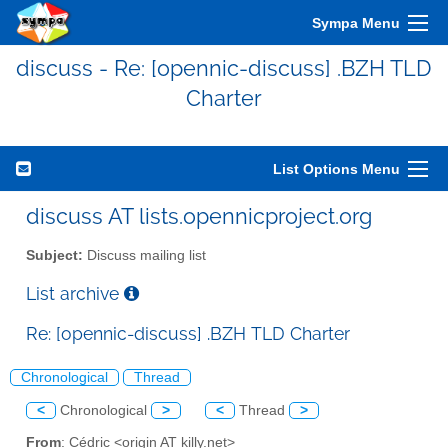
Sympa Menu
discuss - Re: [opennic-discuss] .BZH TLD
Charter
List Options Menu
discuss AT lists.opennicproject.org
Subject:
Discuss mailing list
List archive
Re: [opennic-discuss] .BZH TLD Charter
Chronological
Thread
<
Chronological
>
<
Thread
>
From
: Cédric <origin AT killy.net>