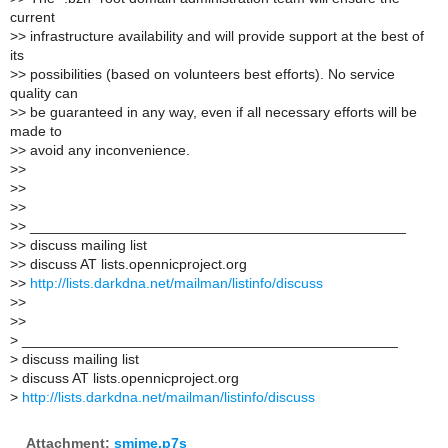
current
>
> infrastructure availability and will provide support at the best of
its
>
> possibilities (based on volunteers best efforts). No service
quality can
>
> be guaranteed in any way, even if all necessary efforts will be
made to
>
> avoid any inconvenience.
>
>
>
>
>
>
>
> _______________________________________________
>
> discuss mailing list
>
> discuss AT lists.opennicproject.org
>
>
http://lists.darkdna.net/mailman/listinfo/discuss
>
>
>
>
>
_______________________________________________
>
discuss mailing list
>
discuss AT lists.opennicproject.org
>
http://lists.darkdna.net/mailman/listinfo/discuss
Attachment:
smime.p7s