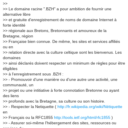
>
>
>
> Le domaine racine ".BZH" a pour ambition de fournir une
alternative libre
>
> et gratuite d'enregistrement de noms de domaine Internet à
forte identité
>
> régionale aux Bretons, Bretonnants et amoureux de la
Bretagne, région
>
> Française bien connue. De même, les sites et services affiliés
ou en
>
> relation directe avec la culture celtique sont les bienvenus. Les
domaines
>
> ainsi déclarés doivent respecter un minimum de règles pour être
éligibles
>
> à l'enregistrement sous .BZH :
>
> - Promouvoir d'une manière ou d'une autre une activité, une
communauté, un
>
> projet ou une intitiative à forte connotation Bretonne ou ayant
des liens
>
> profonds avec la Bretagne, sa culture ou son histoire.
>
> - Respecter la Netiquette (
http://fr.wikipedia.org/wiki/Nétiquette
en
>
> Français ou la RFC1855
http://tools.ietf.org/html/rfc1855
)
>
> - Assurer soi-même l'hébergement des sites, ressources ou