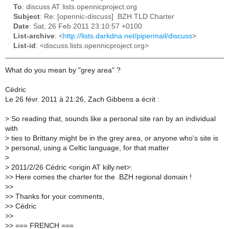
To
: discuss AT lists.opennicproject.org
Subject
: Re: [opennic-discuss] .BZH TLD Charter
Date
: Sat, 26 Feb 2011 23:10:57 +0100
List-archive
: <
http://lists.darkdna.net/pipermail/discuss
>
List-id
: <discuss.lists.opennicproject.org>
What do you mean by "grey area" ?
Cédric
Le 26 févr. 2011 à 21:26, Zach Gibbens a écrit :
>
So reading that, sounds like a personal site ran by an individual
with
>
ties to Brittany might be in the grey area, or anyone who's site is
>
personal, using a Celtic language, for that matter
>
>
2011/2/26 Cédric <origin AT killy.net>:
>
> Here comes the charter for the .BZH regional domain !
>
>
>
> Thanks for your comments,
>
> Cédric
>
>
>
> === FRENCH ===