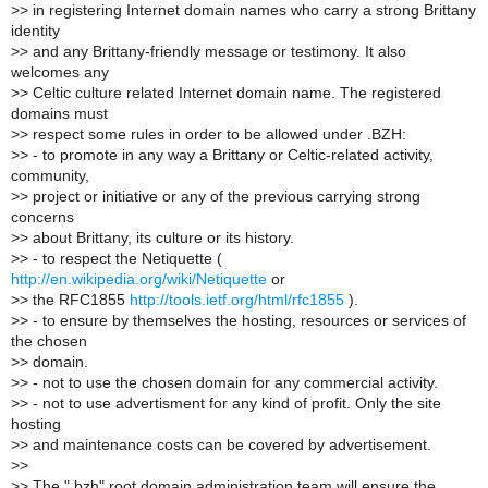
>
> in registering Internet domain names who carry a strong Brittany
identity
>
> and any Brittany-friendly message or testimony. It also
welcomes any
>
> Celtic culture related Internet domain name. The registered
domains must
>
> respect some rules in order to be allowed under .BZH:
>
> - to promote in any way a Brittany or Celtic-related activity,
community,
>
> project or initiative or any of the previous carrying strong
concerns
>
> about Brittany, its culture or its history.
>
> - to respect the Netiquette (
http://en.wikipedia.org/wiki/Netiquette
or
>
> the RFC1855
http://tools.ietf.org/html/rfc1855
).
>
> - to ensure by themselves the hosting, resources or services of
the chosen
>
> domain.
>
> - not to use the chosen domain for any commercial activity.
>
> - not to use advertisment for any kind of profit. Only the site
hosting
>
> and maintenance costs can be covered by advertisement.
>
>
>
> The ".bzh" root domain administration team will ensure the