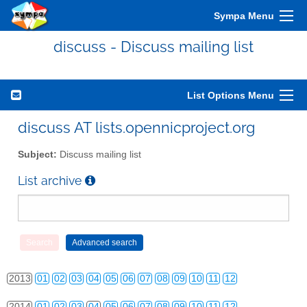
Sympa Menu
discuss - Discuss mailing list
List Options Menu
discuss AT lists.opennicproject.org
Subject:
Discuss mailing list
List archive
2010
01
02
03
04
05
06
07
08
09
10
11
12
2011
01
02
03
04
05
06
07
08
09
10
11
12
2012
01
02
03
04
05
06
07
08
09
10
11
12
2013
01
02
03
04
05
06
07
08
09
10
11
12
2014
01
02
03
04
05
06
07
08
09
10
11
12