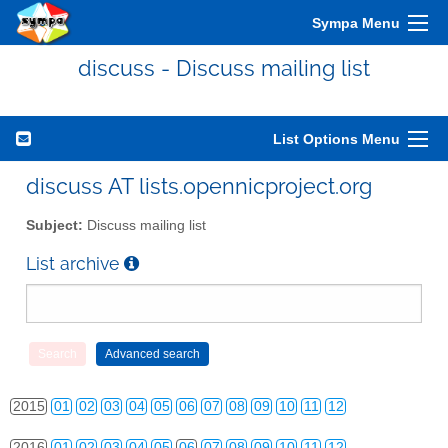
Sympa Menu
discuss - Discuss mailing list
List Options Menu
discuss AT lists.opennicproject.org
2010
01
02
03
04
05
06
07
08
09
10
11
12
Subject:
Discuss mailing list
2011
01
02
03
04
05
06
07
08
09
10
11
12
List archive
2012
01
02
03
04
05
06
07
08
09
10
11
12
2013
01
02
03
04
05
06
07
08
09
10
11
12
2014
01
02
03
04
05
06
07
08
09
10
11
12
2015
01
02
03
04
05
06
07
08
09
10
11
12
2016
01
02
03
04
05
06
07
08
09
10
11
12