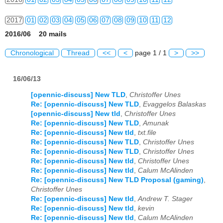
2017
01
02
03
04
05
06
07
08
09
10
11
12
2016/06 20 mails
2018
01
02
03
04
05
06
07
08
09
10
11
12
Chronological
Thread
<<
<
page 1 / 1
>
>>
2019
01
02
03
04
05
06
07
08
09
10
11
12
16/06/13
2020
01
02
03
04
05
06
07
08
09
10
11
12
[opennic-discuss] New TLD
,
Christoffer Unes
2021
01
02
03
04
05
06
07
08
09
10
11
12
Re: [opennic-discuss] New TLD
,
Evaggelos Balaskas
[opennic-discuss] New tld
,
Christoffer Unes
2022
01
02
03
04
05
06
07
08
09
10
11
12
Re: [opennic-discuss] New TLD
,
Amunak
Re: [opennic-discuss] New tld
,
txt.file
2023
01
02
03
04
05
06
07
08
09
10
11
12
Re: [opennic-discuss] New TLD
,
Christoffer Unes
Re: [opennic-discuss] New TLD
,
Christoffer Unes
Re: [opennic-discuss] New tld
,
Christoffer Unes
2024
01
02
03
04
05
06
07
08
09
10
11
12
Re: [opennic-discuss] New tld
,
Calum McAlinden
Re: [opennic-discuss] New TLD Proposal (gaming)
,
2025
01
02
03
04
05
06
07
08
09
10
11
12
Christoffer Unes
Re: [opennic-discuss] New tld
,
Andrew T. Stager
2026
01
02
03
04
05
06
07
08
09
10
11
12
Re: [opennic-discuss] New tld
,
kevin
Re: [opennic-discuss] New tld
,
Calum McAlinden